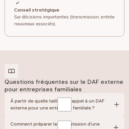
Conseil stratégique
Sur décisions importantes (transmission, entrée
nouveaux associés).
Questions fréquentes sur le DAF externe
pour entreprises familiales
À partir de quelle taille faire appel à un DAF
externe pour une entreprise familiale ?
Dès que l'entreprise compte plusieurs associés ou
Comment préparer la transmission d'une
que la transmission se profile, généralement à